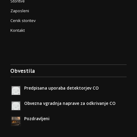
Storitve
Zaposleni
Cenik storitev
Kontakt
Obvestila
Predpisana uporaba detektorjev CO
Obvezna vgradnja naprave za odkrivanje CO
Pozdravljeni